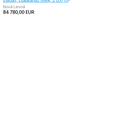
Eladás, családiház telek, 2 057 m
Nová Lesná
84 780,00
EUR