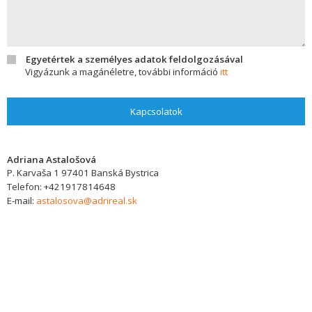
Egyetértek a személyes adatok feldolgozásával
Vigyázunk a magánéletre, további információ
itt
Kapcsolatok
Adriana Astalošová
P. Karvaša 1
97401
Banská Bystrica
Telefon:
+421917814648
E-mail:
astalosova@adrireal.sk