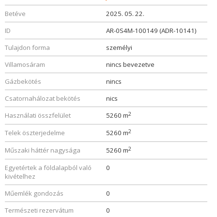
Betéve
2025. 05. 22.
ID
AR-0S4M-100149 (ADR-10141)
Tulajdon forma
személyi
Villamosáram
nincs bevezetve
Gázbekötés
nincs
Csatornahálozat bekötés
nics
2
Használati összfelület
5260 m
2
Telek öszterjedelme
5260 m
2
Műszaki háttér nagysága
5260 m
Egyetértek a földalapból való
0
kivételhez
Műemlék gondozás
0
Természeti rezervátum
0