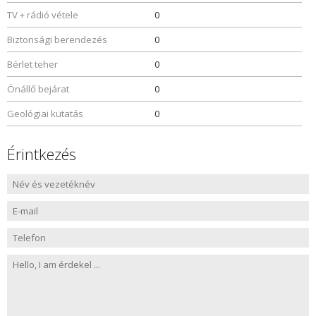
TV + rádió vétele
0
Biztonsági berendezés
0
Bérlet teher
0
Önállő bejárat
0
Geológiai kutatás
0
Érintkezés