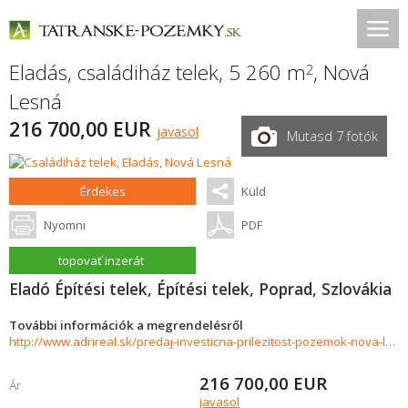
Eladás, családiház telek, 5 260 m
,
Nová
2
Lesná
216 700,00 EUR
javasol
Mutasd 7 fotók
Érdekes
Küld
Nyomni
PDF
topovať inzerát
Eladó Építési telek, Építési telek, Poprad, Szlovákia
További információk a megrendelésről
http://www.adrireal.sk/predaj-investicna-prilezitost-pozemok-nova-lesna-5260-m2-905166
216 700,00
EUR
Ár
javasol