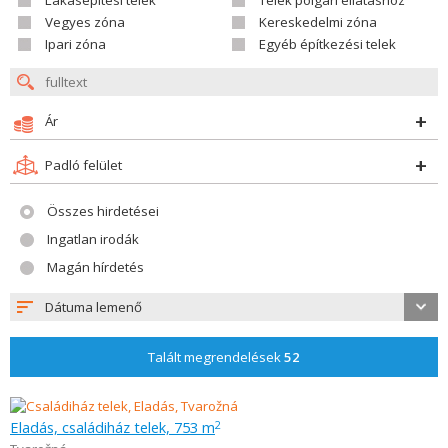
Lákásépítési telek
Telek polgári ellátáshoz
Vegyes zóna
Kereskedelmi zóna
Ipari zóna
Egyéb építkezési telek
Ár
Padló felület
Összes hirdetései
Ingatlan irodák
Magán hírdetés
Dátuma lemenő
Talált megrendelések
52
Eladás, családiház telek, 753 m
2