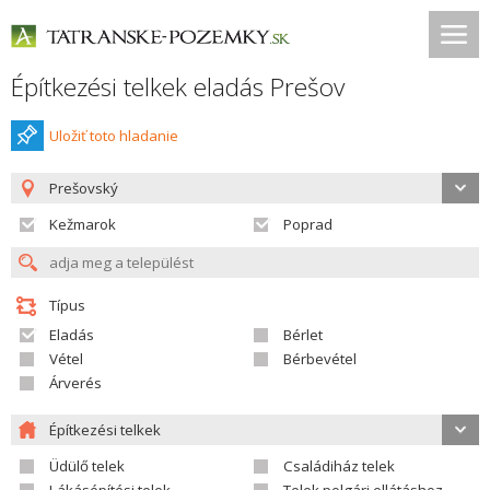
Építkezési telkek eladás Prešov
Uložiť toto hladanie
Prešovský
Kežmarok
Poprad
Típus
Eladás
Bérlet
Vétel
Bérbevétel
Árverés
Építkezési telkek
Üdülő telek
Családiház telek