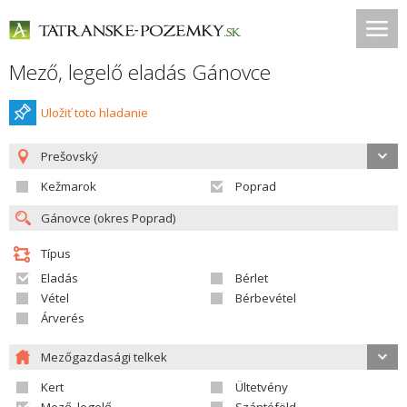
Mező, legelő eladás Gánovce
Uložiť toto hladanie
Prešovský
Kežmarok
Poprad
Típus
Eladás
Bérlet
Vétel
Bérbevétel
Árverés
Mezőgazdasági telkek
Kert
Ültetvény