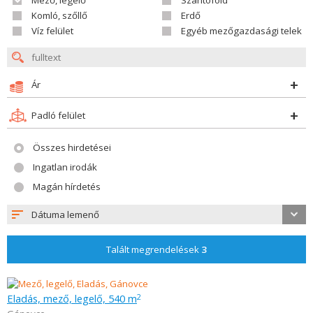
Mező, legelő
Szántóföld
Komló, szőllő
Erdő
Víz felület
Egyéb mezőgazdasági telek
Ár
Padló felület
Összes hirdetései
Ingatlan irodák
Magán hírdetés
Dátuma lemenő
Talált megrendelések
3
Eladás, mező, legelő, 540 m
2