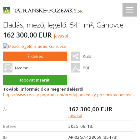
Eladás, mező, legelő, 541 m
,
Gánovce
2
162 300,00 EUR
javasol
Érdekes
Küld
Nyomni
PDF
topovať inzerát
További információk a megrendelésről
https://www.reality-poprad.com/predaj-pozemky-pozemkov-novostavby/POZEMOK-NA-PREDAJ---GANOVCE-35473/?utm_source=areality&utm_medium=xml&utm_term=35473&utm_content=chalupa&utm_campaign=portaly
162 300,00
EUR
Ár
javasol
Betéve
2025. 06. 13.
ID
AR-02G7-128059 (35473)