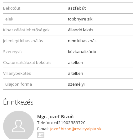
Bekötőút
aszfalt út
Telek
többnyire sík
Kihaszálási lehetőségek
állandó lakás
Jelenlegi kihasználás
nem kihasznált
Szennyvíz
közkanalizáció
Csatornahálozat bekötés
a telken
Villanybekötés
a telken
Tulajdon forma
személyi
Érintkezés
Mgr. Jozef Bizoň
Telefon: +421902389720
E-mail:
jozef.bizon@realityalpia.sk