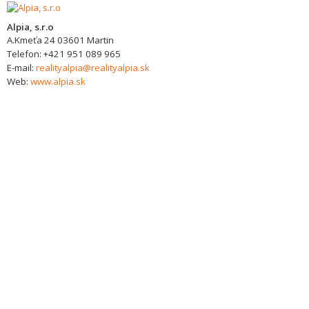
Alpia, s.r.o
A.Kmeťa 24
03601
Martin
Telefon:
+421 951 089 965
E-mail:
realityalpia@realityalpia.sk
Web:
www.alpia.sk