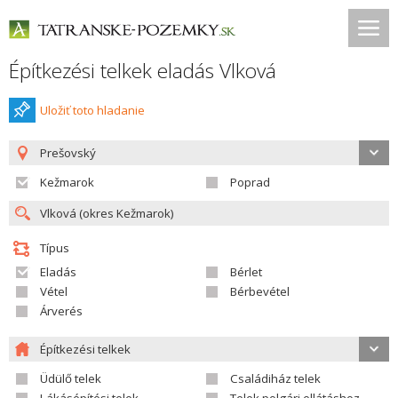
Építkezési telkek eladás Vlková
Uložiť toto hladanie
Prešovský
Kežmarok
Poprad
Típus
Eladás
Bérlet
Vétel
Bérbevétel
Árverés
Építkezési telkek
Üdülő telek
Családiház telek