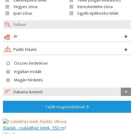
Lákásépítési telek
Telek polgári ellátáshoz
Vegyes zóna
Kereskedelmi zóna
Ipari zóna
Egyéb építkezési telek
Ár
Padló felület
Összes hirdetései
Ingatlan irodák
Magán hírdetés
Dátuma lemenő
Talált megrendelések
3
Eladás, családiház telek, 552 m
2