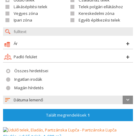
Üdülő telek
Családiház telek
Lákásépítési telek
Telek polgári ellátáshoz
Vegyes zóna
Kereskedelmi zóna
Ipari zóna
Egyéb építkezési telek
Ár
Padló felület
Összes hirdetései
Ingatlan irodák
Magán hírdetés
Dátuma lemenő
Talált megrendelések
1
2