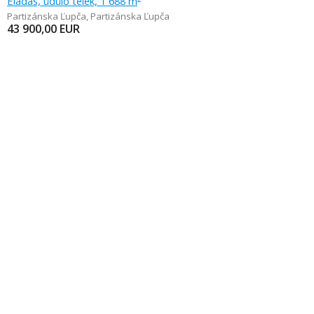
Eladás, üdülő telek, 1 688 m
Partizánska Ľupča
,
Partizánska Ľupča
43 900,00
EUR