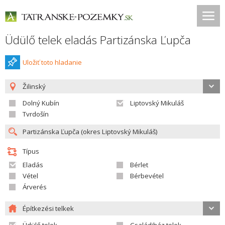
Üdülő telek eladás Partizánska Ľupča
Uložiť toto hladanie
Žilinský
Dolný Kubín
Liptovský Mikuláš
Tvrdošín
Típus
Eladás
Bérlet
Vétel
Bérbevétel
Árverés
Építkezési telkek