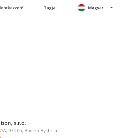
elentkezzen!
Tagjai
Magyar
ion, s.r.o.
7/A, 974 05, Banská Bystrica
k