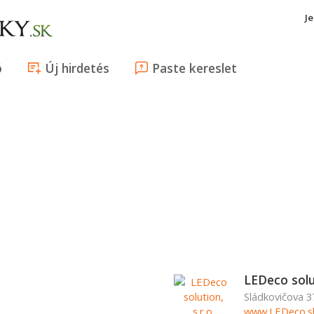
J
ó
Új hirdetés
Paste kereslet
LEDeco solut
Sládkovičova 3
www.LEDeco.s