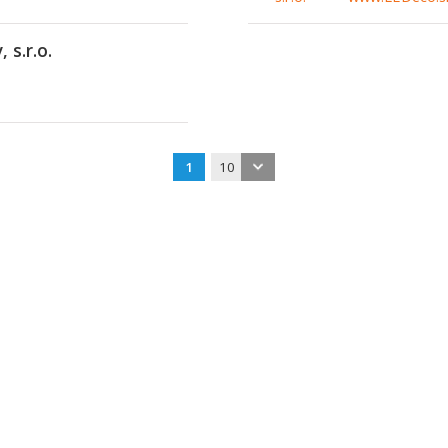
s.r.o.
1
10