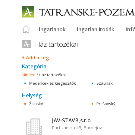
Ingatlanok
Ingatlan irodák
Inf
Ház tartozékai
+ Add a cég
Kategória
Minden
/
Ház tartozékai
Medencék és kiegészítők
Szaunák
Helység
Žilinský
Prešovský
JAV-STAVB,s.r.o
Partizanska 45, Bardejov