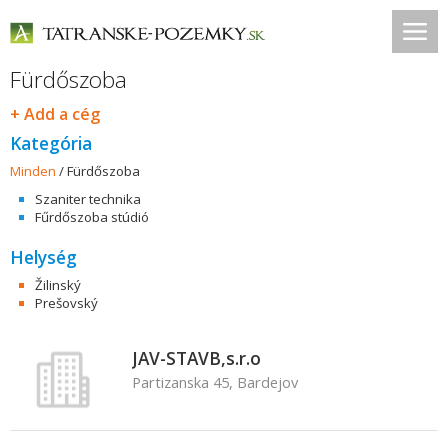
Fürdőszoba
+ Add a cég
Kategória
Minden
/
Fürdőszoba
Szaniter technika
Fűrdőszoba stúdió
Helység
Žilinský
Prešovský
JAV-STAVB,s.r.o
Partizanska 45, Bardejov