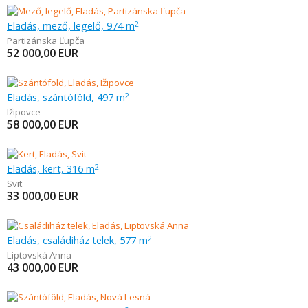
Eladás, mező, legelő, 974 m
2
Partizánska Ľupča
52 000,00
EUR
Eladás, szántóföld, 497 m
2
Ižipovce
58 000,00
EUR
Eladás, kert, 316 m
2
Svit
33 000,00
EUR
Eladás, családiház telek, 577 m
2
Liptovská Anna
43 000,00
EUR