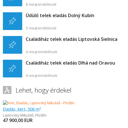
8 megrendelések
Üdülő telek eladás Dolný Kubín
5 megrendelések
Családiház telek eladás Liptovská Sielnica
4 megremdelések
Családiház telek eladás Dlhá nad Oravou
4 megremdelések
Lehet, hogy érdekel
Eladás, kert, 506 m
2
Liptovský Mikuláš
,
Ploštín
47 900,00
EUR