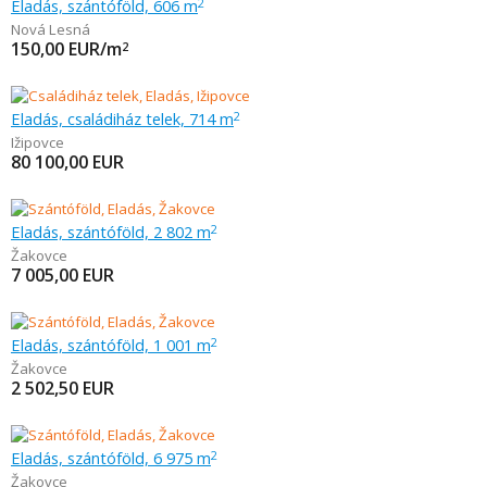
Eladás, szántóföld, 606 m
2
Nová Lesná
150,00
EUR/m
2
Eladás, családiház telek, 714 m
2
Ižipovce
80 100,00
EUR
Eladás, szántóföld, 2 802 m
2
Žakovce
7 005,00
EUR
Eladás, szántóföld, 1 001 m
2
Žakovce
2 502,50
EUR
Eladás, szántóföld, 6 975 m
2
Žakovce