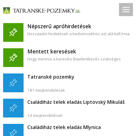
Népszerű apróhirdetések
Hozzáadni hirdetések a kedvencekhez azt alá kell írnia
Mentett keresések
Hogy mentse a keresési Bejelentkezés szükséges
Tatranské pozemky
181 megrendelések
Családiház telek eladás Liptovský Mikuláš
14 megrendelések
Családiház telek eladás Mlynica