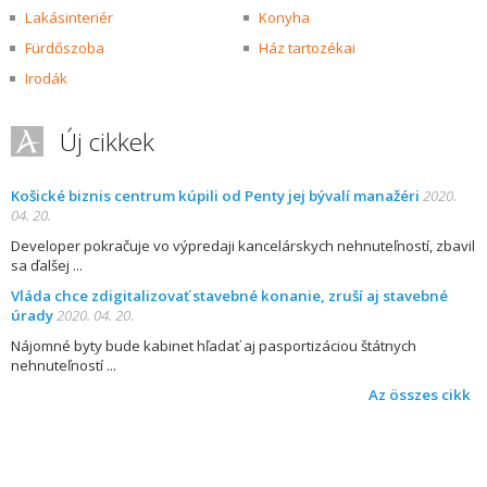
Lakásinteriér
Konyha
Fürdőszoba
Ház tartozékai
Irodák
Új cikkek
Košické biznis centrum kúpili od Penty jej bývalí manažéri
2020.
04. 20.
Developer pokračuje vo výpredaji kancelárskych nehnuteľností, zbavil
sa ďalšej
Vláda chce zdigitalizovať stavebné konanie, zruší aj stavebné
úrady
2020. 04. 20.
Nájomné byty bude kabinet hľadať aj pasportizáciou štátnych
nehnuteľností
Az összes cikk