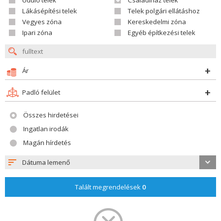
Üdülő telek
Családiház telek
Lákásépítési telek
Telek polgári ellátáshoz
Vegyes zóna
Kereskedelmi zóna
Ipari zóna
Egyéb építkezési telek
Ár
Padló felület
Összes hirdetései
Ingatlan irodák
Magán hírdetés
Dátuma lemenő
Talált megrendelések
0