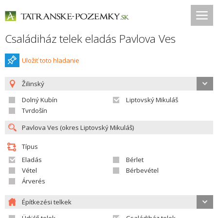
Családiház telek eladás Pavlova Ves
Uložiť toto hladanie
Žilinský
Dolný Kubín
Liptovský Mikuláš
Tvrdošín
Típus
Eladás
Bérlet
Vétel
Bérbevétel
Árverés
Építkezési telkek