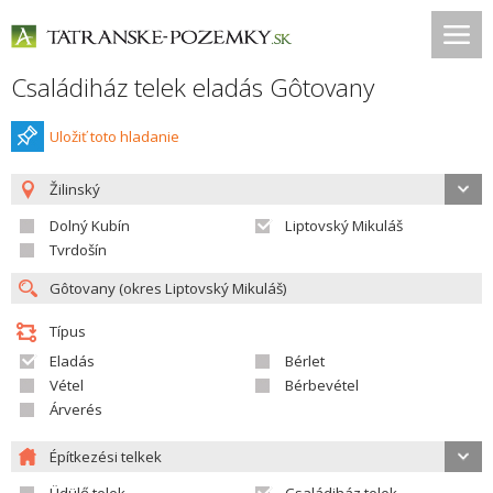
Családiház telek eladás Gôtovany
Uložiť toto hladanie
Žilinský
Dolný Kubín
Liptovský Mikuláš
Tvrdošín
Típus
Eladás
Bérlet
Vétel
Bérbevétel
Árverés
Építkezési telkek