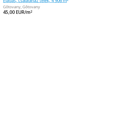
Eladás, családiház telek, 4 906 m
Gôtovany
,
Gôtovany
45,00
EUR/m
2