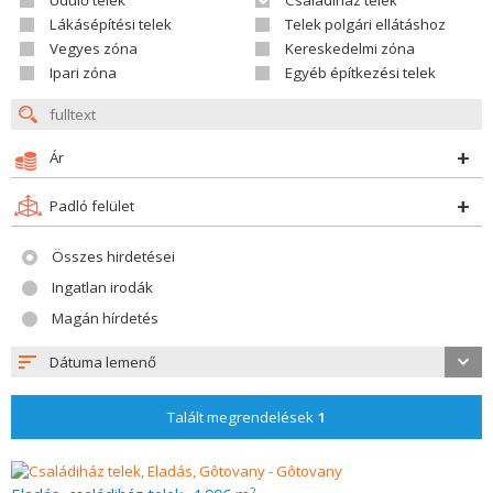
Üdülő telek
Családiház telek
Lákásépítési telek
Telek polgári ellátáshoz
Vegyes zóna
Kereskedelmi zóna
Ipari zóna
Egyéb építkezési telek
Ár
Padló felület
Összes hirdetései
Ingatlan irodák
Magán hírdetés
Dátuma lemenő
Talált megrendelések
1
2