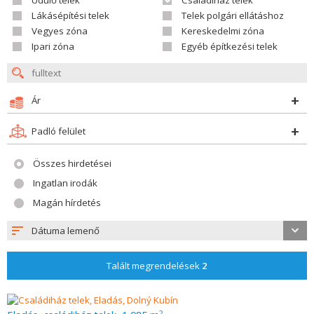
Üdülő telek
Családiház telek
Lákásépítési telek
Telek polgári ellátáshoz
Vegyes zóna
Kereskedelmi zóna
Ipari zóna
Egyéb építkezési telek
Ár
Padló felület
Összes hirdetései
Ingatlan irodák
Magán hírdetés
Dátuma lemenő
Talált megrendelések
2
2